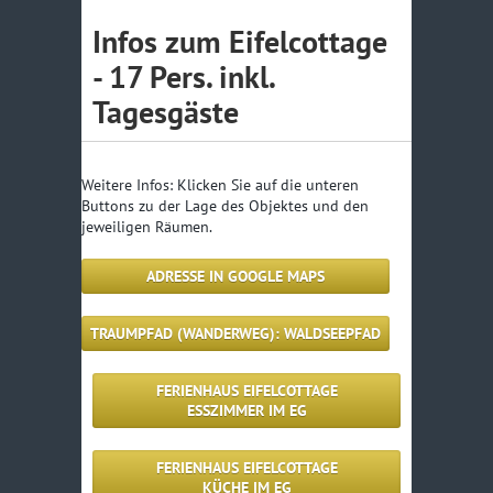
+ jede weitere Nacht:
Infos zum Eifelcottage
25,-€
- 17 Pers. inkl.
Hund pro Nacht
a 8,-€
mindestens 25,-€
Tagesgäste
Reinigungspauschale
Gästeb
Gemei
Weitere Infos: Klicken Sie auf die unteren
01.01.
Buttons zu der Lage des Objektes und den
pro Person/Nacht
0.95, €
jeweiligen Räumen.
über 12 Jahre
ADRESSE IN GOOGLE MAPS
TRAUMPFAD (WANDERWEG): WALDSEEPFAD
FERIENHAUS EIFELCOTTAGE
ESSZIMMER IM EG
FERIENHAUS EIFELCOTTAGE
KÜCHE IM EG