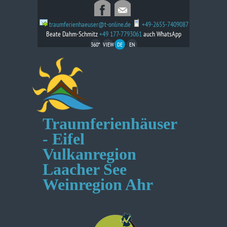
traumferienhaeuser@t-online.de
+49-2655-7409087
Beate Dahm-Schmitz
+49 177-7793061
auch WhatsApp
360*
VIEW
DE
EN
Traumferienhäuser
- Eifel
Vulkanregion
Laacher See
Weinregion Ahr