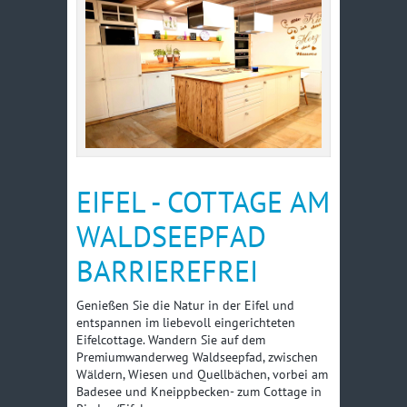
EIFELCOTTAGE AM WALDSEEPFAD
Anreise: ab 16 Uhr / Abreise: bis 10.30
Uhr
An-/ und Abreise kann eventuell
verschoben werden
Zeitraum
Preise
Sonntag bis Freitag
pro Nacht
ab 200,-€
ab 1 Nacht (nicht
EIFEL - COTTAGE AM
über Feiertage) bis 4
Personen
WALDSEEPFAD
weitere Zeiträume-
auf Anfrage
BARRIEREFREI
Mindestbuchung
Nächte/Personenzahl
Genießen Sie die Natur in der Eifel und
Weitere Informationen
entspannen im liebevoll eingerichteten
Short-Stay Aufschlag
345,-€
Eifelcottage. Wandern Sie auf dem
unter 7 Nächten
Premiumwanderweg Waldseepfad, zwischen
Wäldern, Wiesen und Quellbächen, vorbei am
weitere Personen
Preise je nach Saison
Badesee und Kneippbecken- zum Cottage in