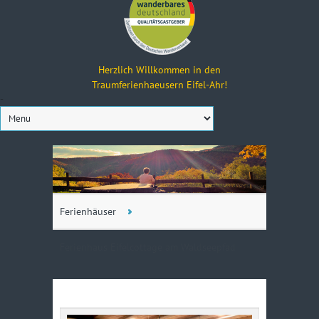
Herzlich Willkommen in den
Traumferienhaeusern Eifel-Ahr!
-
Ferienhäuser
Ferienhaus Eifelcottage am Waldseepfad
PREISE