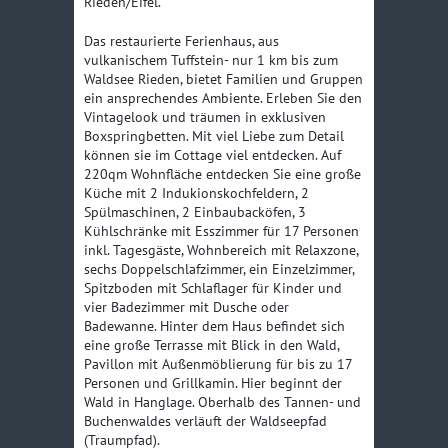
Rieden/Eifel.
Wäschepaket 1 ---
10,-€
pro Person
Das restaurierte Ferienhaus, aus
(Bett bezogen Hotel-
vulkanischem Tuffstein- nur 1 km bis zum
Mikrofaser
Waldsee Rieden, bietet Familien und Gruppen
Bettwäsche und 3
ein ansprechendes Ambiente. Erleben Sie den
Handtücher)
Vintagelook und träumen in exklusiven
Wäschepaket 2 ---
12,-€
Boxspringbetten. Mit viel Liebe zum Detail
pro Person
können sie im Cottage viel entdecken. Auf
(Bett bezogen
220qm Wohnfläche entdecken Sie eine große
gemangelte
Küche mit 2 Indukionskochfeldern, 2
Baumwolle-
Spülmaschinen, 2 Einbaubacköfen, 3
Bettwäsche und 3
Kühlschränke mit Esszimmer für 17 Personen
Handtücher)
inkl. Tagesgäste, Wohnbereich mit Relaxzone,
sechs Doppelschlafzimmer, ein Einzelzimmer,
Kinderstuhl
Kostenlos
Spitzboden mit Schlaflager für Kinder und
(Voranmeldung)
vier Badezimmer mit Dusche oder
Reisebett inkl.
10,-€
Badewanne. Hinter dem Haus befindet sich
Zusatzmatratze und
eine große Terrasse mit Blick in den Wald,
Auflage (ohne
Pavillon mit Außenmöblierung für bis zu 17
Wäschepaket), Auf-
Personen und Grillkamin. Hier beginnt der
und Abbau
Wald in Hanglage. Oberhalb des Tannen- und
Buchenwaldes verläuft der Waldseepfad
Sauna 1. Nacht inkl.
45,-€
(Traumpfad).
Reinigung