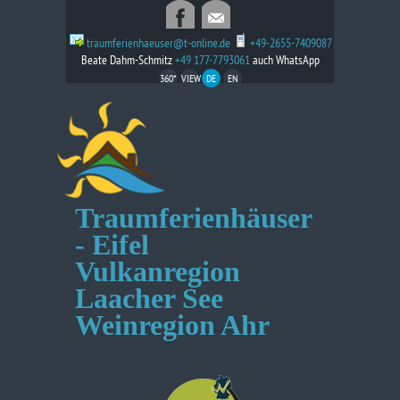
traumferienhaeuser@t-online.de
+49-2655-7409087
Beate Dahm-Schmitz
+49 177-7793061
auch WhatsApp
360*
VIEW
DE
EN
Traumferienhäuser
- Eifel
Vulkanregion
Laacher See
Weinregion Ahr